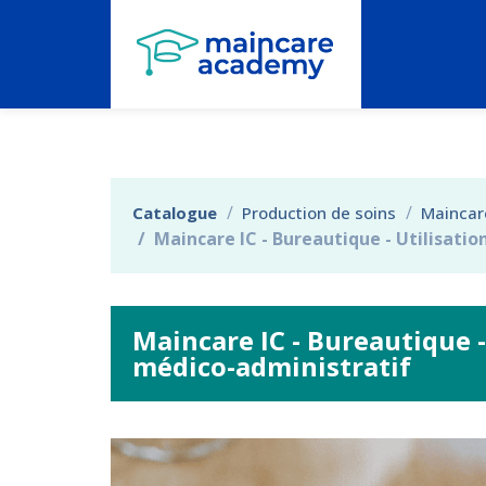
Aller au menu principal
Aller au contenu principal
Personnaliser l'interface
Catalogue
Production de soins
Maincare
Maincare IC - Bureautique - Utilisati
Maincare IC - Bureautique 
médico-administratif