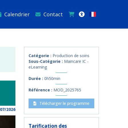
Calendrier
Contact
Français
Accessibilité
Catégorie :
Production de soins
Sous-Catégorie :
Maincare IC -
eLearning
Durée :
0h50min
Référence :
MOD_2025765
Télécharger le programme
/07/2026
Tarification des