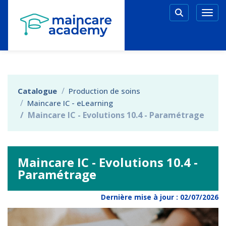
Aller au menu principal
Aller au contenu principal
Personnaliser l'interface
Togg
Rechercher 
Catalogue
Production de soins
Maincare IC - eLearning
Maincare IC - Evolutions 10.4 - Paramétrage
Maincare IC - Evolutions 10.4 -
Paramétrage
Dernière mise à jour :
02/07/2026