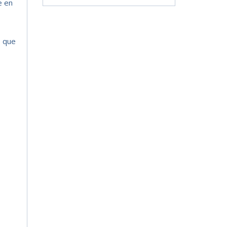
e en
s que