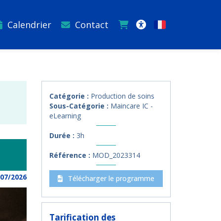
Calendrier
Contact
Français
Accessibilité
Catégorie :
Production de soins
Sous-Catégorie :
Maincare IC -
eLearning
Durée :
3h
Référence :
MOD_2023314
/07/2026
Télécharger le programme
Tarification des