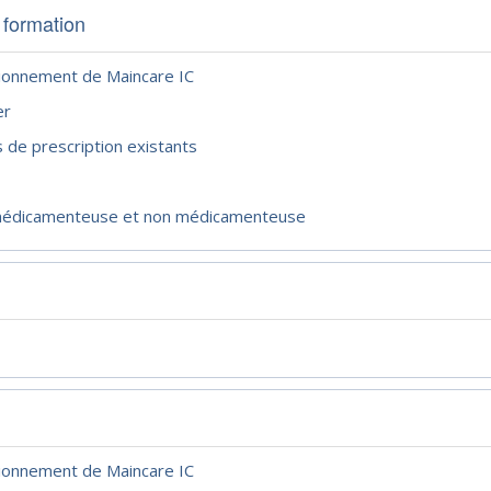
 formation
ctionnement de Maincare IC
er
s de prescription existants
n médicamenteuse et non médicamenteuse
ctionnement de Maincare IC