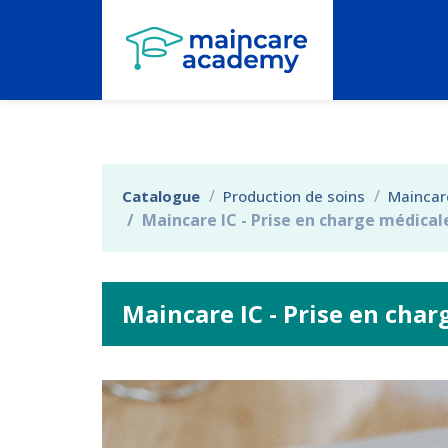
Aller au menu principal
Aller au contenu principal
Personnaliser l'interface
Catalogue
Production de soins
Maincare
Maincare IC - Prise en charge médicale
Maincare IC - Prise en char