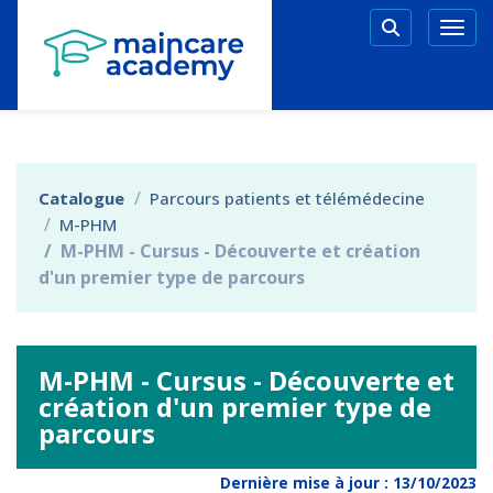
Aller au menu principal
Aller au contenu principal
Personnaliser l'interface
Togg
Rechercher 
Catalogue
Parcours patients et télémédecine
M-PHM
M-PHM - Cursus - Découverte et création
d'un premier type de parcours
M-PHM - Cursus - Découverte et
création d'un premier type de
parcours
Dernière mise à jour :
13/10/2023