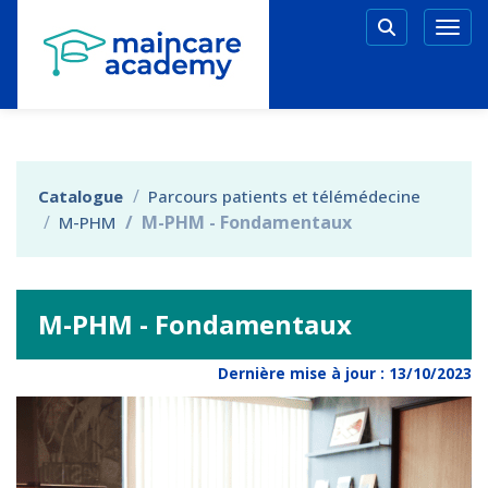
Aller au menu principal
Aller au contenu principal
Personnaliser l'interface
Togg
Rechercher 
Catalogue
Parcours patients et télémédecine
M-PHM - Fondamentaux
M-PHM
M-PHM - Fondamentaux
Dernière mise à jour :
13/10/2023