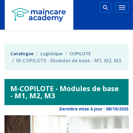
Aller au menu principal
Aller au contenu principal
Personnaliser l'interface
Togg
Rechercher 
Catalogue
Logistique
COPILOTE
M-COPILOTE - Modules de base - M1, M2, M3
M-COPILOTE - Modules de base
- M1, M2, M3
Dernière mise à jour :
08/10/2025