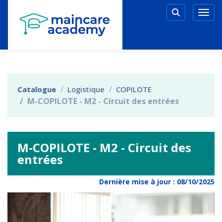
Aller au menu principal
Aller au contenu principal
Personnaliser l'interface
Togg
Rechercher 
Catalogue
Logistique
COPILOTE
M-COPILOTE - M2 - Circuit des entrées
M-COPILOTE - M2 - Circuit des
entrées
Dernière mise à jour :
08/10/2025