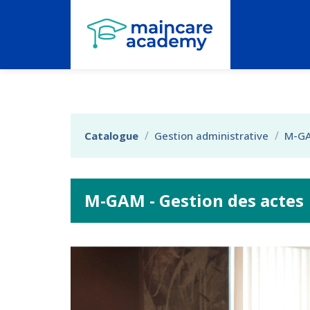
Aller au menu principal
Aller au contenu principal
Personnaliser l'interface
Catalogue
Gestion administrative
M-G
M-GAM - Gestion des actes