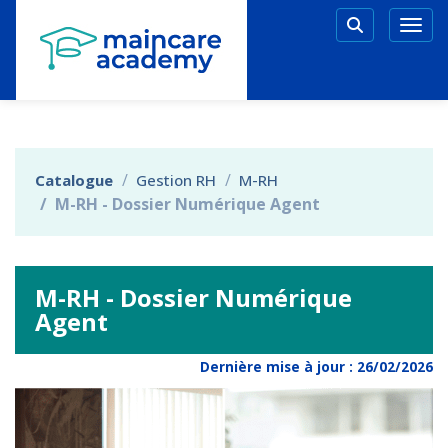
Aller au menu principal
Aller au contenu principal
Personnaliser l'interface
Togg
Rechercher 
Catalogue
Gestion RH
M-RH
M-RH - Dossier Numérique Agent
M-RH - Dossier Numérique
Agent
Dernière mise à jour :
26/02/2026