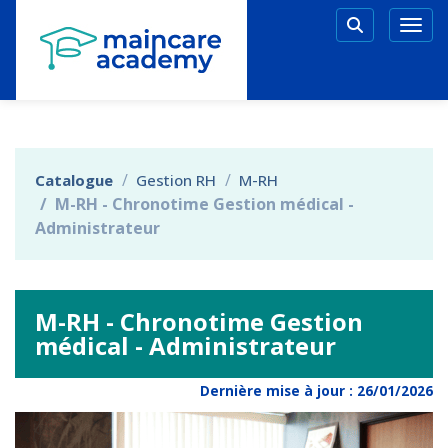
Aller au menu principal
Aller au contenu principal
Personnaliser l'interface
Togg
Rechercher 
Catalogue
Gestion RH
M-RH
M-RH - Chronotime Gestion médical -
Administrateur
M-RH - Chronotime Gestion
médical - Administrateur
Dernière mise à jour :
26/01/2026