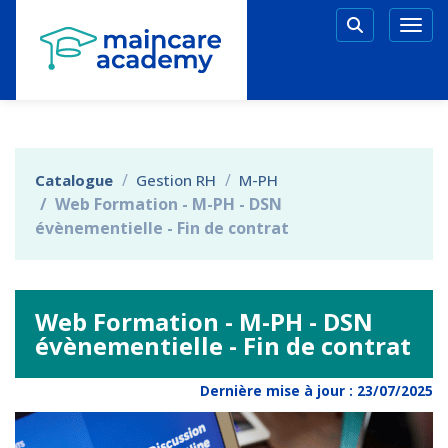
Aller au menu principal
Aller au contenu principal
Personnaliser l'interface
Togg
Rechercher 
Catalogue
Gestion RH
M-PH
Web Formation - M-PH - DSN
évènementielle - Fin de contrat
Web Formation - M-PH - DSN
évènementielle - Fin de contrat
Dernière mise à jour :
23/07/2025