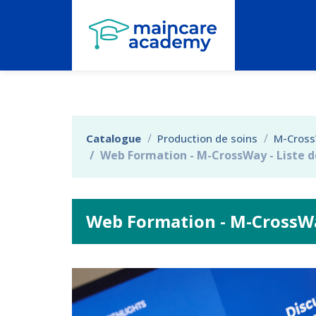
Aller au menu principal
Aller au contenu principal
Personnaliser l'interface
Catalogue
Production de soins
M-Cros
Web Formation - M-CrossWay - Liste d
Web Formation - M-CrossWay