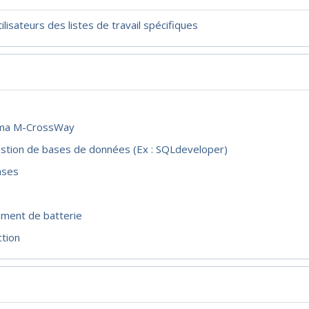
lisateurs des listes de travail spécifiques
héma M-CrossWay
e gestion de bases de données (Ex : SQLdeveloper)
bases
mment de batterie
ction