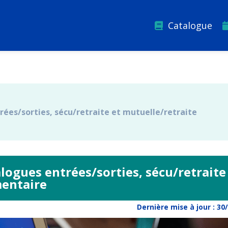
Catalogue
ées/sorties, sécu/retraite et mutuelle/retraite
logues entrées/sorties, sécu/retraite
mentaire
Dernière mise à jour :
30