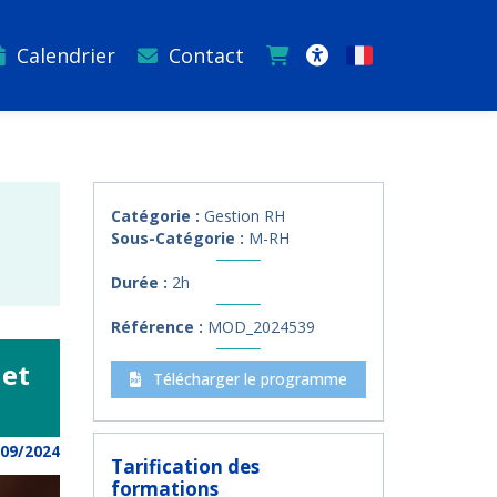
Calendrier
Contact
Français
Accessibilité
Catégorie :
Gestion RH
Sous-Catégorie :
M-RH
Durée :
2h
Référence :
MOD_2024539
 et
Télécharger le programme
/09/2024
Tarification des
formations