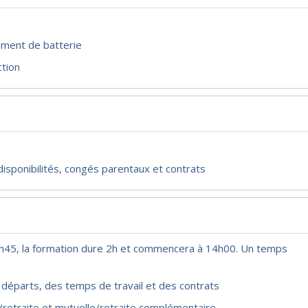
mment de batterie
ction
disponibilités, congés parentaux et contrats
13h45, la formation dure 2h et commencera à 14h00. Un temps
 départs, des temps de travail et des contrats
/retraite et mutuelle/retraite complémentaire