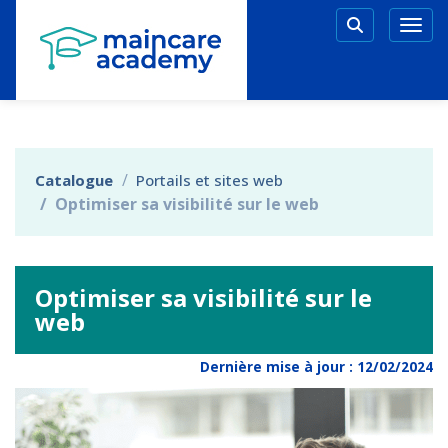
Aller au menu principal
Aller au contenu principal
Personnaliser l'interface
Togg
Rechercher 
Catalogue
Portails et sites web
Optimiser sa visibilité sur le web
Optimiser sa visibilité sur le
web
Dernière mise à jour :
12/02/2024