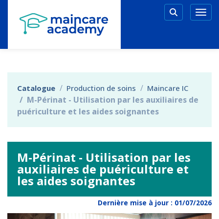
Aller au menu principal
Aller au contenu principal
Personnaliser l'interface
Togg
Rechercher 
Catalogue
Production de soins
Maincare IC
M-Périnat - Utilisation par les auxiliaires de
puériculture et les aides soignantes
M-Périnat - Utilisation par les
auxiliaires de puériculture et
les aides soignantes
Dernière mise à jour :
01/07/2026