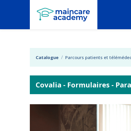
Aller au menu principal
Aller au contenu principal
Personnaliser l'interface
Catalogue
Parcours patients et téléméde
Covalia - Formulaires - Pa