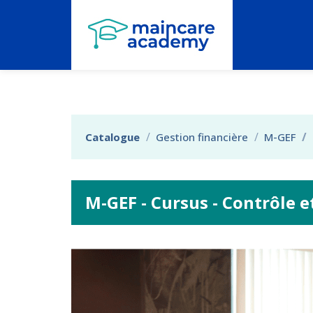
Aller au menu principal
Aller au contenu principal
Personnaliser l'interface
Catalogue
Gestion financière
M-GEF
M-GEF - Cursus - Contrôle e