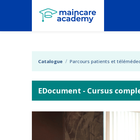
Aller au menu principal
Aller au contenu principal
Personnaliser l'interface
Catalogue
Parcours patients et téléméde
EDocument - Cursus compl