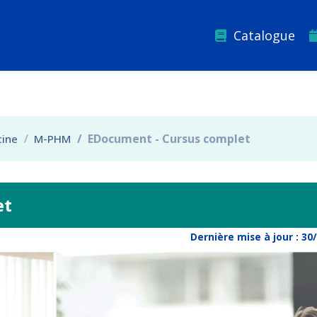
Catalogue
EDocument - Cursus complet
cine
M-PHM
et
Dernière mise à jour :
30