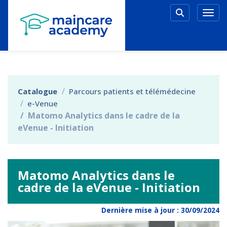
Aller au menu principal
Aller au contenu principal
Personnaliser l'interface
Togg
Rechercher 
Catalogue
Parcours patients et télémédecine
e-Venue
Matomo Analytics dans le cadre de la
eVenue - Initiation
Matomo Analytics dans le
cadre de la eVenue - Initiation
Dernière mise à jour :
30/09/2024