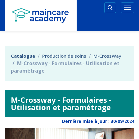
Aller au menu principal
Aller au contenu principal
Personnaliser l'interface
Togg
Rechercher 
Catalogue
Production de soins
M-CrossWay
M-Crossway - Formulaires - Utilisation et
paramétrage
M-Crossway - Formulaires -
Utilisation et paramétrage
Dernière mise à jour :
30/09/2024