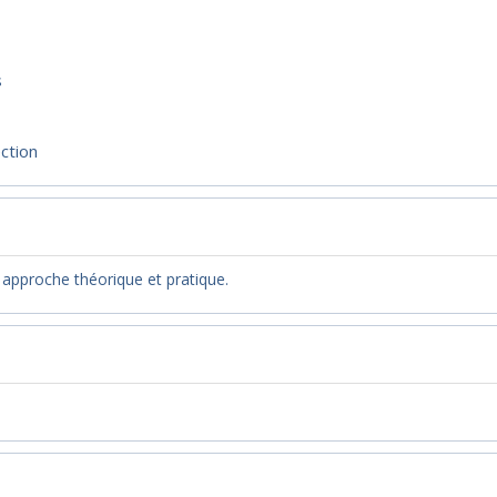
s
ection
e approche théorique et pratique.