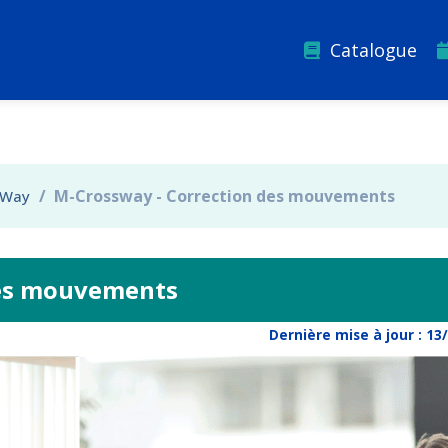
Catalogue
M-Crossway - Correction des mouvements
sWay
des mouvements
Dernière mise à jour :
13