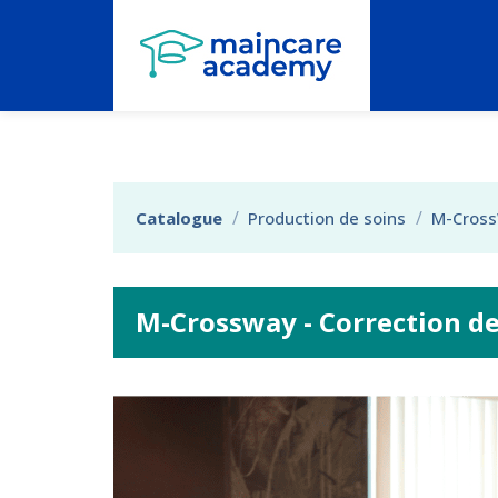
Aller au menu principal
Aller au contenu principal
Personnaliser l'interface
Catalogue
Production de soins
M-Cros
M-Crossway - Correction 