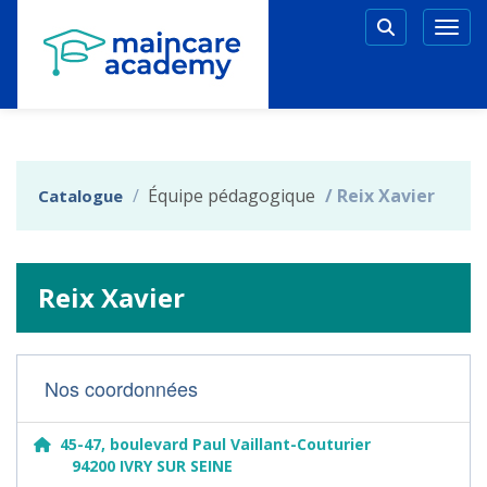
Aller au menu principal
Aller au contenu principal
Personnaliser l'interface
Togg
Rechercher 
Équipe pédagogique
Reix Xavier
Catalogue
Reix Xavier
Nos coordonnées
45-47, boulevard Paul Vaillant-Couturier
94200 IVRY SUR SEINE