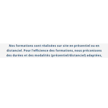
Nos formations sont réalisées sur site en présentiel ou en
distanciel. Pour l'efficience des formations, nous préconisons
des durées et des modalités (présentiel/distanciel) adaptées,
que vous retrouvez dans le catalogue.
Règlement Intérieur
Conditions Générales d'utilisation
Politique de confidentialité
Mentions légales
Catalogue de formation propulsé par Dendreo,
logiciel
spécialisé pour centres et organismes de formation