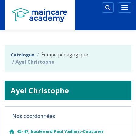
Aller au menu principal
Aller au contenu principal
Personnaliser l'interface
Togg
Rechercher 
Équipe pédagogique
Catalogue
Ayel Christophe
Ayel Christophe
Nos coordonnées
45-47, boulevard Paul Vaillant-Couturier