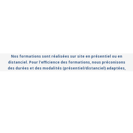
Nos formations sont réalisées sur site en présentiel ou en
distanciel. Pour l'efficience des formations, nous préconisons
des durées et des modalités (présentiel/distanciel) adaptées,
que vous retrouvez dans le catalogue.
Règlement Intérieur
Conditions Générales d'utilisation
Politique de confidentialité
Mentions légales
Catalogue de formation propulsé par Dendreo,
logiciel
spécialisé pour centres et organismes de formation