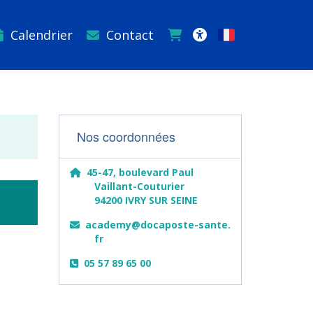
Calendrier
Contact
Français
Accessibilité
Nos coordonnées
45-47, boulevard Paul
Vaillant-Couturier
94200 IVRY SUR SEINE
academy@docaposte-sante.
fr
05 57 89 65 00