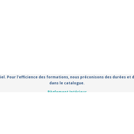
iel. Pour l'efficience des formations, nous préconisons des durées et
dans le catalogue.
Règlement Intérieur
Conditions Générales d'utilisation
Politique de confidentialité
Mentions légales
mation propulsé par Dendreo,
logiciel spécialisé pour centres et org