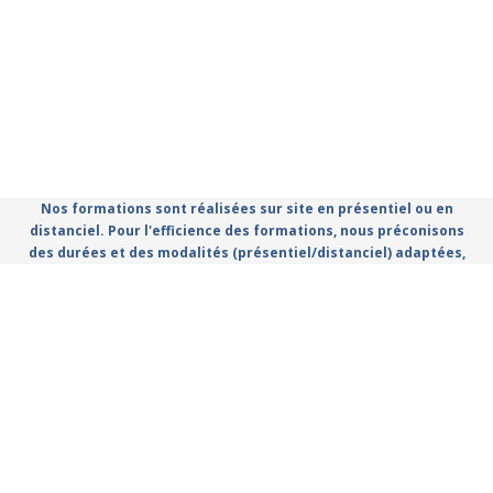
Nos formations sont réalisées sur site en présentiel ou en
distanciel. Pour l'efficience des formations, nous préconisons
des durées et des modalités (présentiel/distanciel) adaptées,
que vous retrouvez dans le catalogue.
Règlement Intérieur
Conditions Générales d'utilisation
Politique de confidentialité
Mentions légales
Catalogue de formation propulsé par Dendreo,
logiciel
spécialisé pour centres et organismes de formation