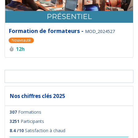
Formation de formateurs -
MOD_2024527
Nouveauté
Durée :
12h
Nos chiffres clés 2025
307
Formations
3251
Participants
8.4 /10
Satisfaction à chaud